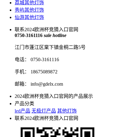
荔城其他灯饰
秀屿其他灯饰
仙游其他灯饰
联系2024欧洲杯竞猜入口官网
0750-3161116
sale hotline
江门市蓬江区棠下镇金桐二路5号
电话： 0750-3161116
手机： 18675089872
邮箱：
info@gdelx.com
2024欧洲杯竞猜入口官网的产品展示
产品分类
led产品
无极灯产品
其他灯饰
联系2024欧洲杯竞猜入口官网