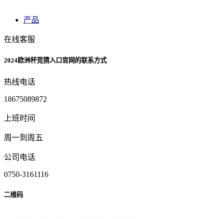
产品
在线客服
2024欧洲杯竞猜入口官网的联系方式
热线电话
18675089872
上班时间
周一到周五
公司电话
0750-3161116
二维码