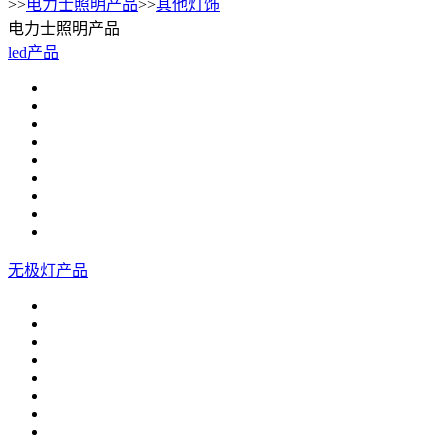
>>
电力士照明产品
>>
其他灯饰
电力士照明产品
led产品
无极灯产品