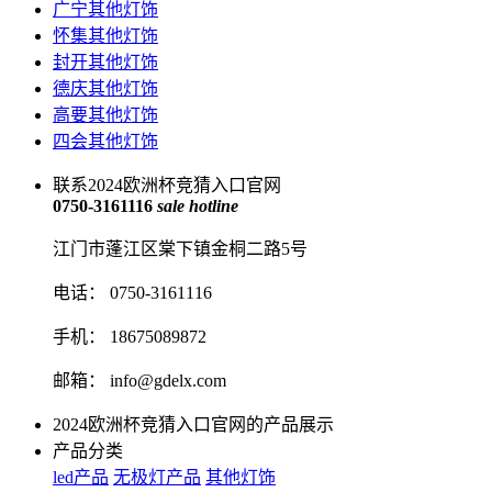
广宁其他灯饰
怀集其他灯饰
封开其他灯饰
德庆其他灯饰
高要其他灯饰
四会其他灯饰
联系2024欧洲杯竞猜入口官网
0750-3161116
sale hotline
江门市蓬江区棠下镇金桐二路5号
电话： 0750-3161116
手机： 18675089872
邮箱：
info@gdelx.com
2024欧洲杯竞猜入口官网的产品展示
产品分类
led产品
无极灯产品
其他灯饰