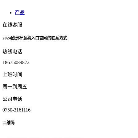
产品
在线客服
2024欧洲杯竞猜入口官网的联系方式
热线电话
18675089872
上班时间
周一到周五
公司电话
0750-3161116
二维码