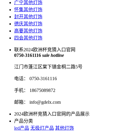
广宁其他灯饰
怀集其他灯饰
封开其他灯饰
德庆其他灯饰
高要其他灯饰
四会其他灯饰
联系2024欧洲杯竞猜入口官网
0750-3161116
sale hotline
江门市蓬江区棠下镇金桐二路5号
电话： 0750-3161116
手机： 18675089872
邮箱：
info@gdelx.com
2024欧洲杯竞猜入口官网的产品展示
产品分类
led产品
无极灯产品
其他灯饰