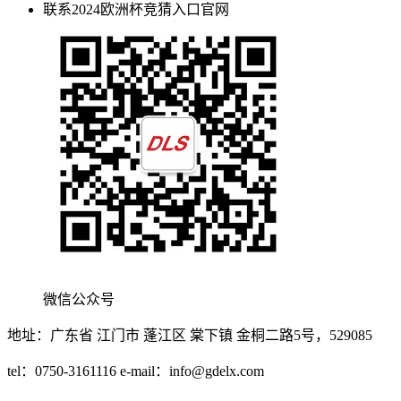
联系2024欧洲杯竞猜入口官网
微信公众号
地址：广东省 江门市 蓬江区 棠下镇 金桐二路5号，529085
tel：0750-3161116 e-mail：
info@gdelx.com