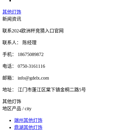
其他灯饰
新闻资讯
联系2024欧洲杯竞猜入口官网
联系人： 陈经理
手机： 18675089872
电话： 0750-3161116
邮箱：
info@gdelx.com
地址： 江门市蓬江区棠下镇金桐二路5号
其他灯饰
地区产品
/ city
端州其他灯饰
鼎湖其他灯饰