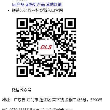
led产品
无极灯产品
其他灯饰
联系2024欧洲杯竞猜入口官网
微信公众号
地址：广东省 江门市 蓬江区 棠下镇 金桐二路5号，529085
tel：0750-3161116 e-mail：
info@gdelx.com