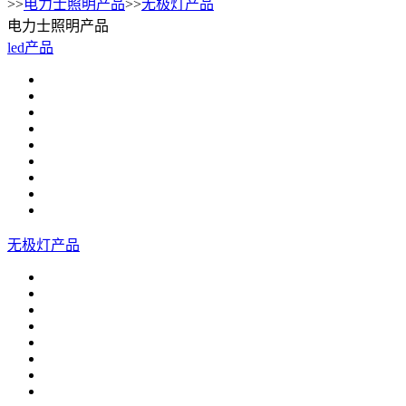
>>
电力士照明产品
>>
无极灯产品
电力士照明产品
led产品
无极灯产品