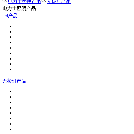
>>
电力士照明产品
>>
无极灯产品
电力士照明产品
led产品
无极灯产品