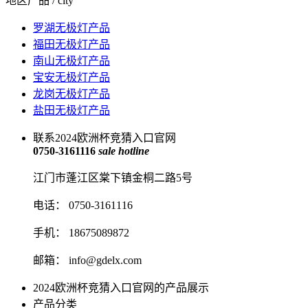
地区产品
/ city
罗湖无极灯产品
福田无极灯产品
南山无极灯产品
宝安无极灯产品
龙岗无极灯产品
盐田无极灯产品
联系2024欧洲杯竞猜入口官网
0750-3161116
sale hotline
江门市蓬江区棠下镇金桐二路5号
电话： 0750-3161116
手机： 18675089872
邮箱：
info@gdelx.com
2024欧洲杯竞猜入口官网的产品展示
产品分类