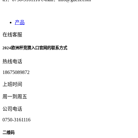
产品
在线客服
2024欧洲杯竞猜入口官网的联系方式
热线电话
18675089872
上班时间
周一到周五
公司电话
0750-3161116
二维码