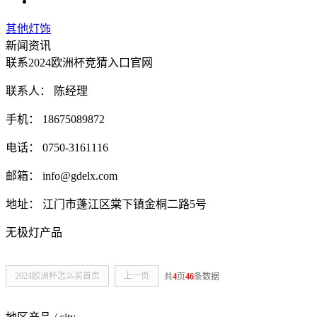
其他灯饰
新闻资讯
联系2024欧洲杯竞猜入口官网
联系人： 陈经理
手机： 18675089872
电话： 0750-3161116
邮箱：
info@gdelx.com
地址： 江门市蓬江区棠下镇金桐二路5号
无极灯产品
2024欧洲杯怎么买首页
上一页
共
4
页
46
条数据