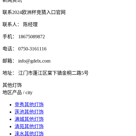
新闻资讯
联系2024欧洲杯竞猜入口官网
联系人： 陈经理
手机： 18675089872
电话： 0750-3161116
邮箱：
info@gdelx.com
地址： 江门市蓬江区棠下镇金桐二路5号
其他灯饰
地区产品
/ city
竞秀其他灯饰
莲池其他灯饰
满城其他灯饰
清苑其他灯饰
涞水其他灯饰