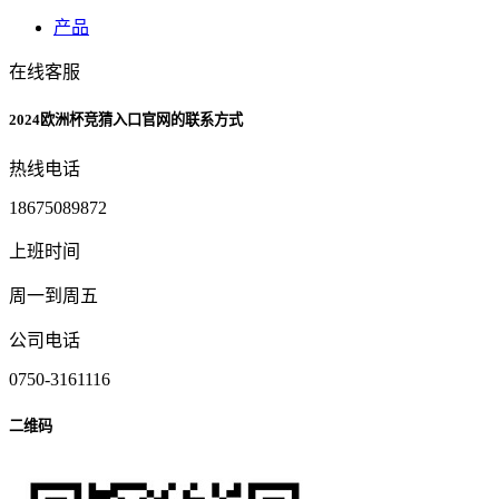
产品
在线客服
2024欧洲杯竞猜入口官网的联系方式
热线电话
18675089872
上班时间
周一到周五
公司电话
0750-3161116
二维码