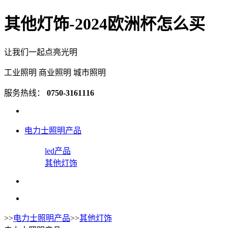
其他灯饰-2024欧洲杯怎么买
让我们一起点亮光明
工业照明 商业照明 城市照明
服务热线：
0750-3161116
电力士照明产品
led产品
其他灯饰
>>
电力士照明产品
>>
其他灯饰