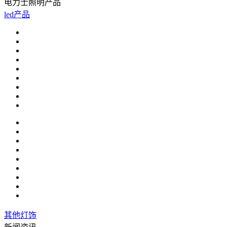
电力士照明产品
led产品
其他灯饰