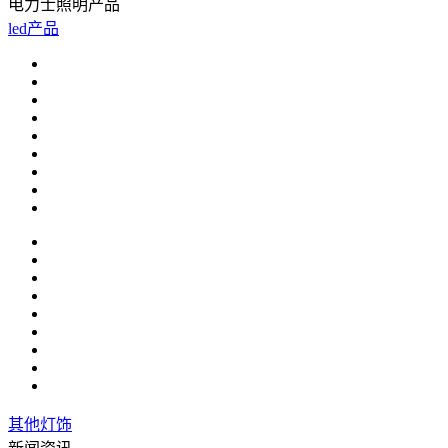
电力士照明产品
led产品
其他灯饰