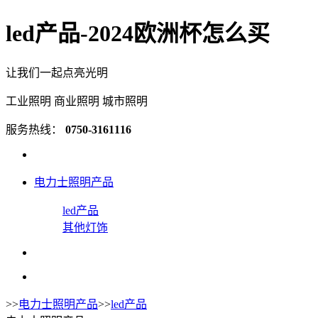
led产品-2024欧洲杯怎么买
让我们一起点亮光明
工业照明 商业照明 城市照明
服务热线：
0750-3161116
电力士照明产品
led产品
其他灯饰
>>
电力士照明产品
>>
led产品