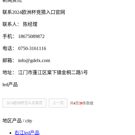
新闻资讯
联系2024欧洲杯竞猜入口官网
联系人： 陈经理
手机： 18675089872
电话： 0750-3161116
邮箱：
info@gdelx.com
地址： 江门市蓬江区棠下镇金桐二路5号
led产品
2024欧洲杯怎么买首页
上一页
共
4
页
39
条数据
地区产品
/ city
右江led产品