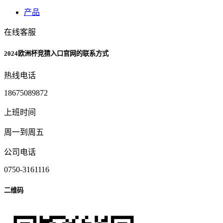
产品
在线客服
2024欧洲杯竞猜入口官网的联系方式
热线电话
18675089872
上班时间
周一到周五
公司电话
0750-3161116
二维码