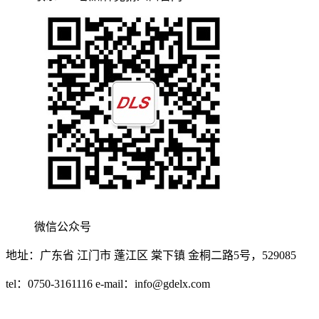
微信公众号
地址：广东省 江门市 蓬江区 棠下镇 金桐二路5号，529085
tel：0750-3161116 e-mail：
info@gdelx.com