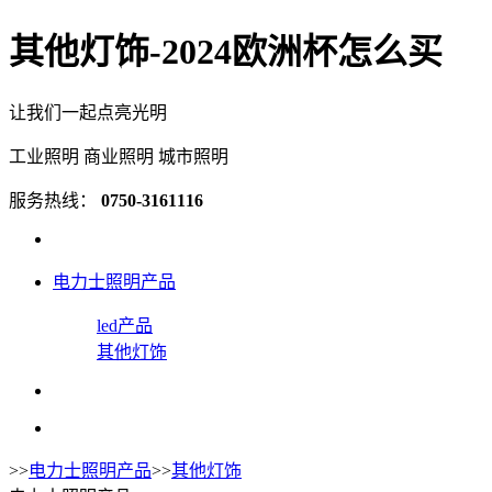
其他灯饰-2024欧洲杯怎么买
让我们一起点亮光明
工业照明 商业照明 城市照明
服务热线：
0750-3161116
电力士照明产品
led产品
其他灯饰
>>
电力士照明产品
>>
其他灯饰