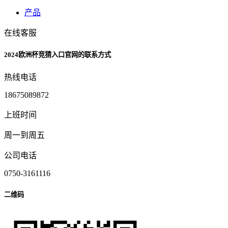
产品
在线客服
2024欧洲杯竞猜入口官网的联系方式
热线电话
18675089872
上班时间
周一到周五
公司电话
0750-3161116
二维码