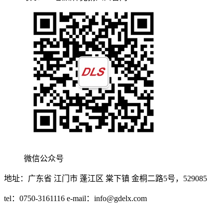
微信公众号
地址：广东省 江门市 蓬江区 棠下镇 金桐二路5号，529085
tel：0750-3161116 e-mail：
info@gdelx.com