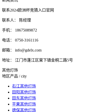
新闻资讯
联系2024欧洲杯竞猜入口官网
联系人： 陈经理
手机： 18675089872
电话： 0750-3161116
邮箱：
info@gdelx.com
地址： 江门市蓬江区棠下镇金桐二路5号
其他灯饰
地区产品
/ city
右江其他灯饰
田阳其他灯饰
田东其他灯饰
平果其他灯饰
德保其他灯饰