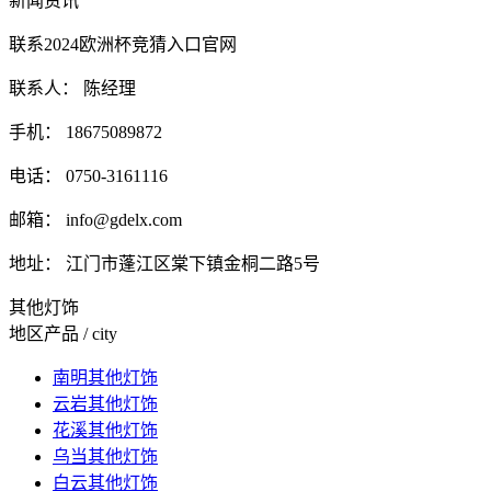
新闻资讯
联系2024欧洲杯竞猜入口官网
联系人： 陈经理
手机： 18675089872
电话： 0750-3161116
邮箱：
info@gdelx.com
地址： 江门市蓬江区棠下镇金桐二路5号
其他灯饰
地区产品
/ city
南明其他灯饰
云岩其他灯饰
花溪其他灯饰
乌当其他灯饰
白云其他灯饰