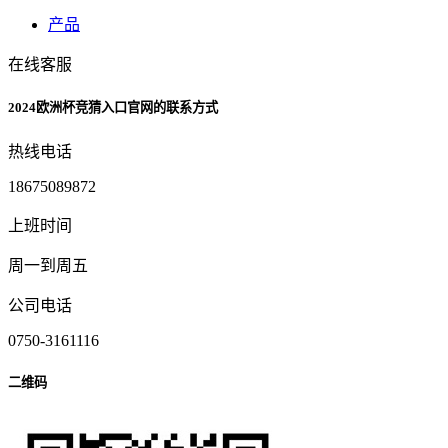
产品
在线客服
2024欧洲杯竞猜入口官网的联系方式
热线电话
18675089872
上班时间
周一到周五
公司电话
0750-3161116
二维码