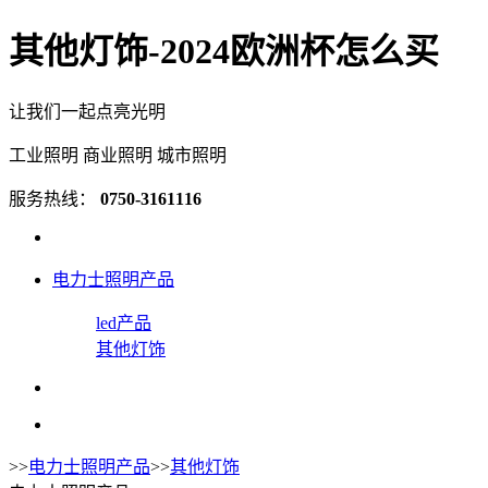
其他灯饰-2024欧洲杯怎么买
让我们一起点亮光明
工业照明 商业照明 城市照明
服务热线：
0750-3161116
电力士照明产品
led产品
其他灯饰
>>
电力士照明产品
>>
其他灯饰