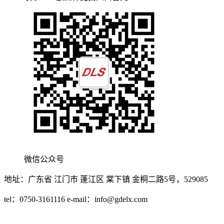
微信公众号
地址：广东省 江门市 蓬江区 棠下镇 金桐二路5号，529085
tel：0750-3161116 e-mail：
info@gdelx.com