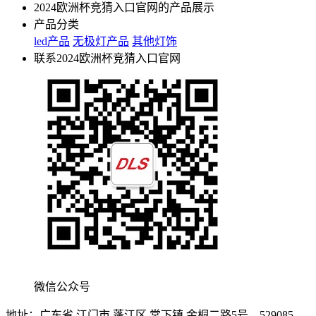
2024欧洲杯竞猜入口官网的产品展示
产品分类
led产品
无极灯产品
其他灯饰
联系2024欧洲杯竞猜入口官网
微信公众号
地址：广东省 江门市 蓬江区 棠下镇 金桐二路5号，529085