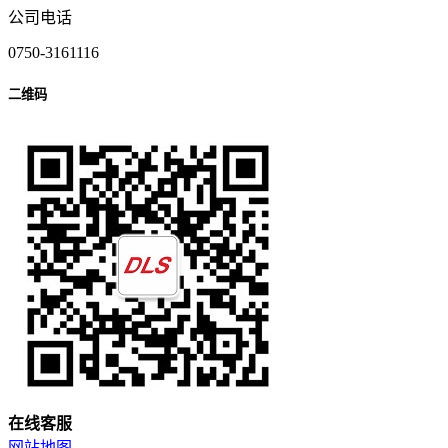
公司电话
0750-3161116
二维码
在
线
客
服
网站地图