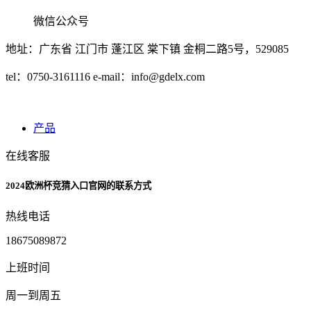
微信公众号
地址：广东省 江门市 蓬江区 棠下镇 金桐二路5号，529085
tel：0750-3161116 e-mail：
info@gdelx.com
产品
在线客服
2024欧洲杯竞猜入口官网的联系方式
热线电话
18675089872
上班时间
周一到周五