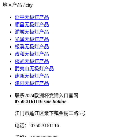
地区产品
/ city
延平无极灯产品
顺昌无极灯产品
浦城无极灯产品
光泽无极灯产品
松溪无极灯产品
政和无极灯产品
邵武无极灯产品
武夷山无极灯产品
建瓯无极灯产品
建阳无极灯产品
联系2024欧洲杯竞猜入口官网
0750-3161116
sale hotline
江门市蓬江区棠下镇金桐二路5号
电话： 0750-3161116