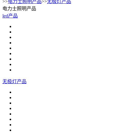
>>
电力士照明产品
>>
无极灯产品
电力士照明产品
led产品
无极灯产品