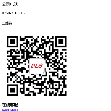
公司电话
0750-3161116
二维码
在
线
客
服
网站地图