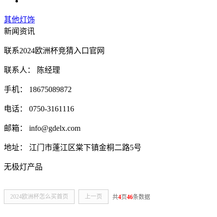
其他灯饰
新闻资讯
联系2024欧洲杯竞猜入口官网
联系人： 陈经理
手机： 18675089872
电话： 0750-3161116
邮箱：
info@gdelx.com
地址： 江门市蓬江区棠下镇金桐二路5号
无极灯产品
2024欧洲杯怎么买首页
上一页
共
4
页
46
条数据