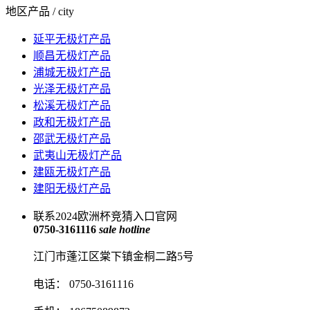
地区产品
/ city
延平无极灯产品
顺昌无极灯产品
浦城无极灯产品
光泽无极灯产品
松溪无极灯产品
政和无极灯产品
邵武无极灯产品
武夷山无极灯产品
建瓯无极灯产品
建阳无极灯产品
联系2024欧洲杯竞猜入口官网
0750-3161116
sale hotline
江门市蓬江区棠下镇金桐二路5号
电话： 0750-3161116