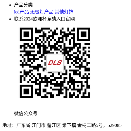
产品分类
led产品
无极灯产品
其他灯饰
联系2024欧洲杯竞猜入口官网
微信公众号
地址：广东省 江门市 蓬江区 棠下镇 金桐二路5号，529085