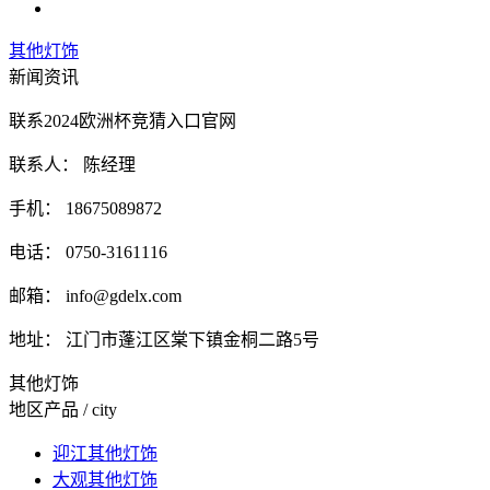
其他灯饰
新闻资讯
联系2024欧洲杯竞猜入口官网
联系人： 陈经理
手机： 18675089872
电话： 0750-3161116
邮箱：
info@gdelx.com
地址： 江门市蓬江区棠下镇金桐二路5号
其他灯饰
地区产品
/ city
迎江其他灯饰
大观其他灯饰