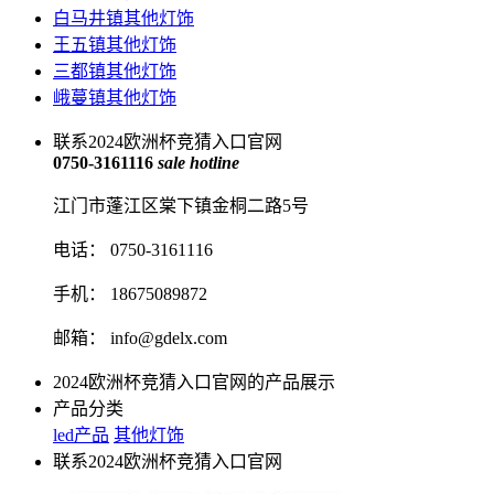
白马井镇其他灯饰
王五镇其他灯饰
三都镇其他灯饰
峨蔓镇其他灯饰
联系2024欧洲杯竞猜入口官网
0750-3161116
sale hotline
江门市蓬江区棠下镇金桐二路5号
电话： 0750-3161116
手机： 18675089872
邮箱：
info@gdelx.com
2024欧洲杯竞猜入口官网的产品展示
产品分类
led产品
其他灯饰
联系2024欧洲杯竞猜入口官网