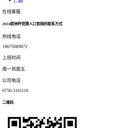
产品
在线客服
2024欧洲杯竞猜入口官网的联系方式
热线电话
18675089872
上班时间
周一到周五
公司电话
0750-3161116
二维码