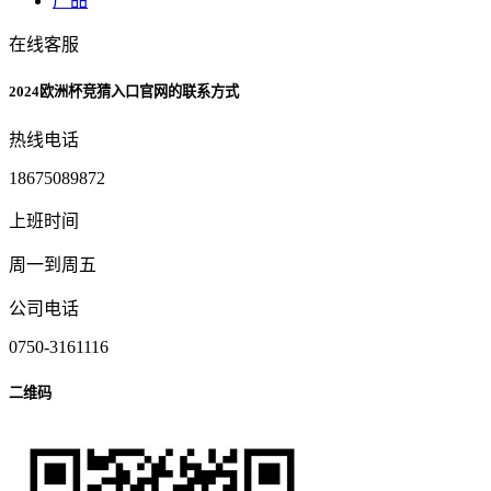
产品
在线客服
2024欧洲杯竞猜入口官网的联系方式
热线电话
18675089872
上班时间
周一到周五
公司电话
0750-3161116
二维码