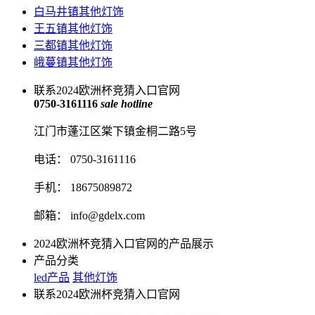
白马井镇其他灯饰
王五镇其他灯饰
三都镇其他灯饰
峨蔓镇其他灯饰
联系2024欧洲杯竞猜入口官网
0750-3161116
sale hotline
江门市蓬江区棠下镇金桐二路5号
电话： 0750-3161116
手机： 18675089872
邮箱：
info@gdelx.com
2024欧洲杯竞猜入口官网的产品展示
产品分类
led产品
其他灯饰
联系2024欧洲杯竞猜入口官网