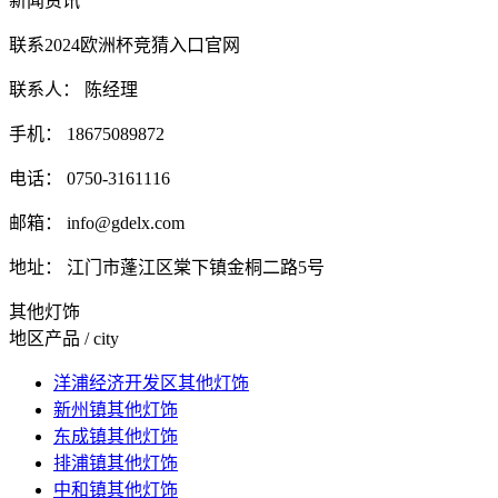
新闻资讯
联系2024欧洲杯竞猜入口官网
联系人： 陈经理
手机： 18675089872
电话： 0750-3161116
邮箱：
info@gdelx.com
地址： 江门市蓬江区棠下镇金桐二路5号
其他灯饰
地区产品
/ city
洋浦经济开发区其他灯饰
新州镇其他灯饰
东成镇其他灯饰
排浦镇其他灯饰
中和镇其他灯饰