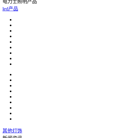
电力士照明产品
led产品
其他灯饰