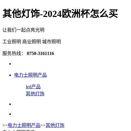
其他灯饰-2024欧洲杯怎么买
让我们一起点亮光明
工业照明 商业照明 城市照明
服务热线：
0750-3161116
电力士照明产品
led产品
其他灯饰
>>
电力士照明产品
>>
其他灯饰