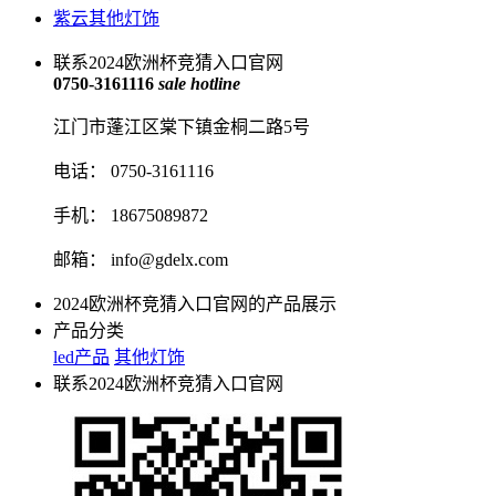
紫云其他灯饰
联系2024欧洲杯竞猜入口官网
0750-3161116
sale hotline
江门市蓬江区棠下镇金桐二路5号
电话： 0750-3161116
手机： 18675089872
邮箱：
info@gdelx.com
2024欧洲杯竞猜入口官网的产品展示
产品分类
led产品
其他灯饰
联系2024欧洲杯竞猜入口官网