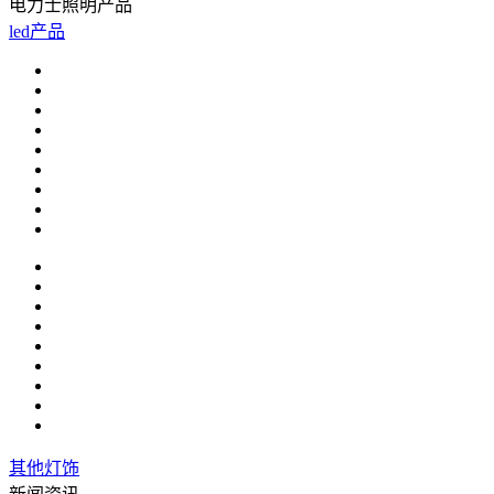
电力士照明产品
led产品
其他灯饰