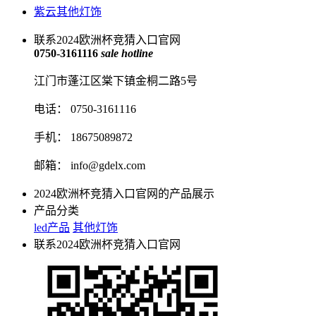
紫云其他灯饰
联系2024欧洲杯竞猜入口官网
0750-3161116
sale hotline
江门市蓬江区棠下镇金桐二路5号
电话： 0750-3161116
手机： 18675089872
邮箱：
info@gdelx.com
2024欧洲杯竞猜入口官网的产品展示
产品分类
led产品
其他灯饰
联系2024欧洲杯竞猜入口官网