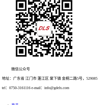
微信公众号
地址：广东省 江门市 蓬江区 棠下镇 金桐二路5号，529085
tel：0750-3161116 e-mail：
info@gdelx.com