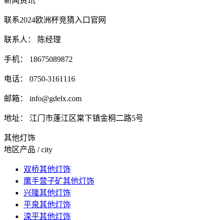
新闻资讯
联系2024欧洲杯竞猜入口官网
联系人： 陈经理
手机： 18675089872
电话： 0750-3161116
邮箱：
info@gdelx.com
地址： 江门市蓬江区棠下镇金桐二路5号
其他灯饰
地区产品
/ city
双桥其他灯饰
鹰手营子矿其他灯饰
兴隆其他灯饰
平泉其他灯饰
滦平其他灯饰