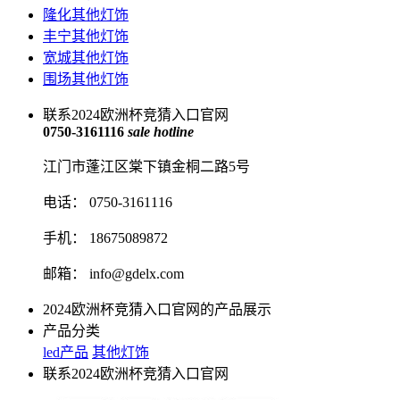
隆化其他灯饰
丰宁其他灯饰
宽城其他灯饰
围场其他灯饰
联系2024欧洲杯竞猜入口官网
0750-3161116
sale hotline
江门市蓬江区棠下镇金桐二路5号
电话： 0750-3161116
手机： 18675089872
邮箱：
info@gdelx.com
2024欧洲杯竞猜入口官网的产品展示
产品分类
led产品
其他灯饰
联系2024欧洲杯竞猜入口官网