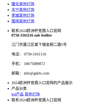
隆化其他灯饰
丰宁其他灯饰
宽城其他灯饰
围场其他灯饰
联系2024欧洲杯竞猜入口官网
0750-3161116
sale hotline
江门市蓬江区棠下镇金桐二路5号
电话： 0750-3161116
手机： 18675089872
邮箱：
info@gdelx.com
2024欧洲杯竞猜入口官网的产品展示
产品分类
led产品
其他灯饰
联系2024欧洲杯竞猜入口官网