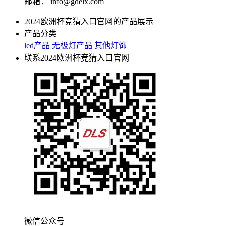
邮箱：
info@gdelx.com
2024欧洲杯竞猜入口官网的产品展示
产品分类
led产品
无极灯产品
其他灯饰
联系2024欧洲杯竞猜入口官网
微信公众号