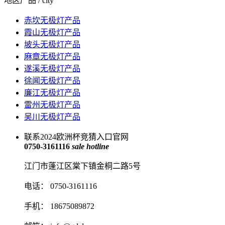
地区产品
/ city
赤坎无极灯产品
霞山无极灯产品
坡头无极灯产品
麻章无极灯产品
遂溪无极灯产品
徐闻无极灯产品
廉江无极灯产品
雷州无极灯产品
吴川无极灯产品
联系2024欧洲杯竞猜入口官网
0750-3161116
sale hotline
江门市蓬江区棠下镇金桐二路5号
电话： 0750-3161116
手机： 18675089872