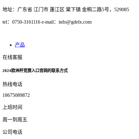
地址：广东省 江门市 蓬江区 棠下镇 金桐二路5号，529085
tel：0750-3161116 e-mail：
info@gdelx.com
产品
在线客服
2024欧洲杯竞猜入口官网的联系方式
热线电话
18675089872
上班时间
周一到周五
公司电话